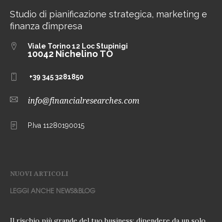
Studio di pianificazione strategica, marketing e
finanza d’impresa
Viale Torino 12
Loc Stupinigi
10042 Nichelino TO
+39 345 3281850
info@financialresearches.com
P.Iva 11280190015
NUOVI ARTICOLI
LEGGI ANCHE NEWS&BLOG
Il rischio più grande del tuo business: dipendere da un solo