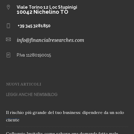
Viale Torino 12
Loc Stupinigi
10042 Nichelino TO
+39 345 3281850
info@financialresearches.com
P.Iva 11280190015
NUOVI ARTICOLI
LEGGI ANCHE NEWS&BLOG
Il rischio più grande del tuo business: dipendere da un solo
cliente
Colloquio Invitalia: come salvare una domanda fatta male