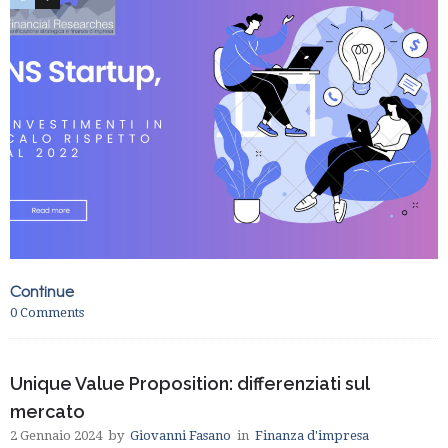
Continue
0
Comments
Unique Value Proposition: differenziati sul
mercato
2 Gennaio 2024
by
Giovanni Fasano
in
Finanza d'impresa