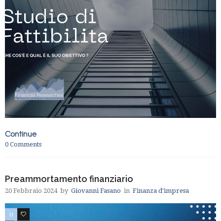
Continue
0
Comments
Preammortamento finanziario
20 Febbraio 2024
by
Giovanni Fasano
in
Finanza d'impresa
0
0