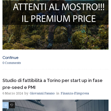
Continue
0
Comments
Studio di fattibilità a Torino per start up in fase
pre-seed e PMI
6 Marzo 2024
by
Giovanni Fasano
in
Finanza d'impresa
0
0