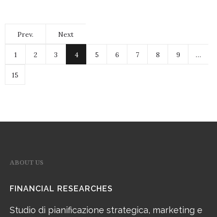
Prev.
Next
1
2
3
4
5
6
7
8
9
…
15
ABOUT US
FINANCIAL RESEARCHES
Studio di pianificazione strategica, marketing e