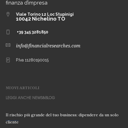
finanza d’impresa
Viale Torino 12
Loc Stupinigi
10042 Nichelino TO
+39 345 3281850
info@financialresearches.com
P.Iva 11280190015
NUOVI ARTICOLI
LEGGI ANCHE NEWS&BLOG
Il rischio più grande del tuo business: dipendere da un solo
cliente