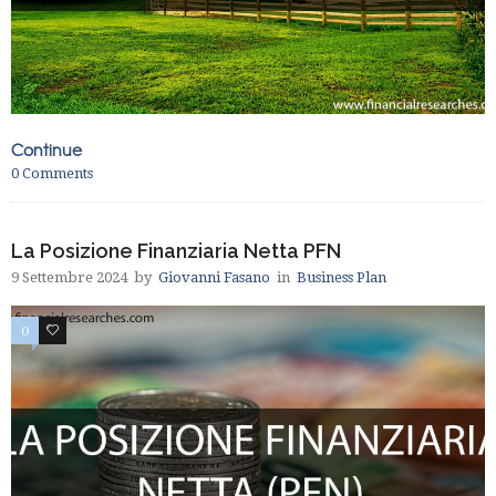
Continue
0
Comments
La Posizione Finanziaria Netta PFN
9 Settembre 2024
by
Giovanni Fasano
in
Business Plan
0
0