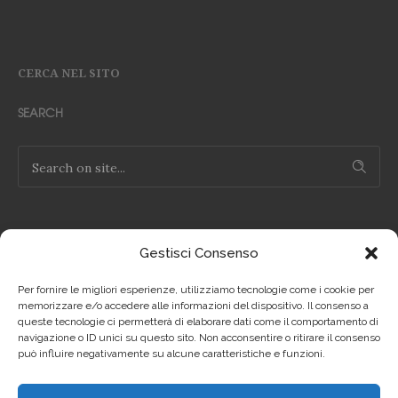
CERCA NEL SITO
SEARCH
Gestisci Consenso
NOTE LEGALI
Per fornire le migliori esperienze, utilizziamo tecnologie come i cookie per
Privacy Policy IT
memorizzare e/o accedere alle informazioni del dispositivo. Il consenso a
queste tecnologie ci permetterà di elaborare dati come il comportamento di
navigazione o ID unici su questo sito. Non acconsentire o ritirare il consenso
Privacy Policy EN
può influire negativamente su alcune caratteristiche e funzioni.
Cookie Policy IT