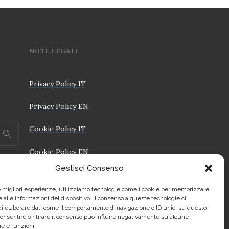
NOTE LEGALI
Privacy Policy IT
Privacy Policy EN
Cookie Policy IT
Cookie Policy EN
Gestisci Consenso
le migliori esperienze, utilizziamo tecnologie come i cookie per memorizzare
 alle informazioni del dispositivo. Il consenso a queste tecnologie ci
i elaborare dati come il comportamento di navigazione o ID unici su questo
consentire o ritirare il consenso può influire negativamente su alcune
he e funzioni.