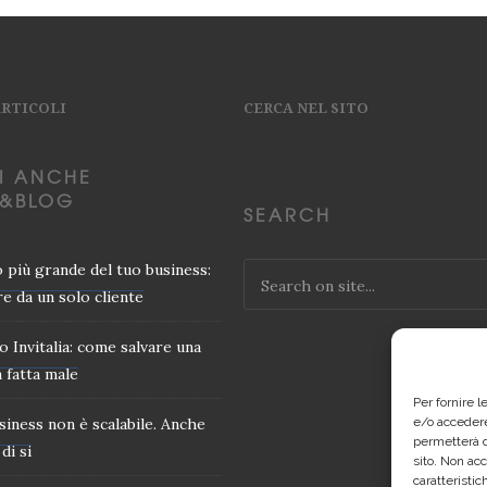
ARTICOLI
CERCA NEL SITO
I ANCHE
&BLOG
SEARCH
io più grande del tuo business:
e da un solo cliente
o Invitalia: come salvare una
 fatta male
Per fornire 
usiness non è scalabile. Anche
e/o accedere
permetterà d
di si
sito. Non ac
caratteristic