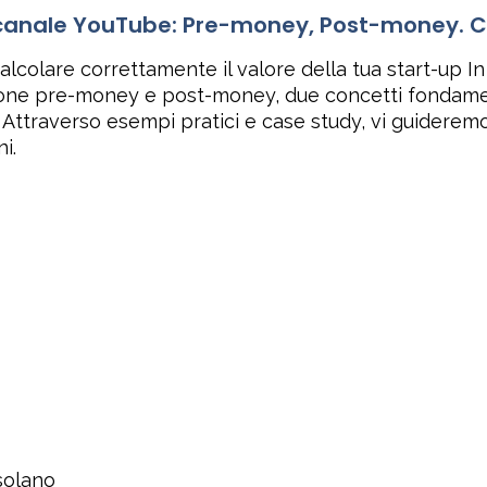
o canale YouTube: Pre-money, Post-money. C
lcolare correttamente il valore della tua start-up 
azione pre-money e post-money, due concetti fondamen
 Attraverso esempi pratici e case study, vi guideremo
i.
solano