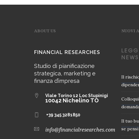
ABOUT US
NUOVI 
LEGG
FINANCIAL RESEARCHES
NEWS
Studio di pianificazione
strategica, marketing e
Il risch
finanza d’impresa
dipender
Viale Torino 12
Loc Stupinigi
Colloqui
10042 Nichelino TO
domanda
+39 345 3281850
Il tuo b
se pensi 
info@financialresearches.com