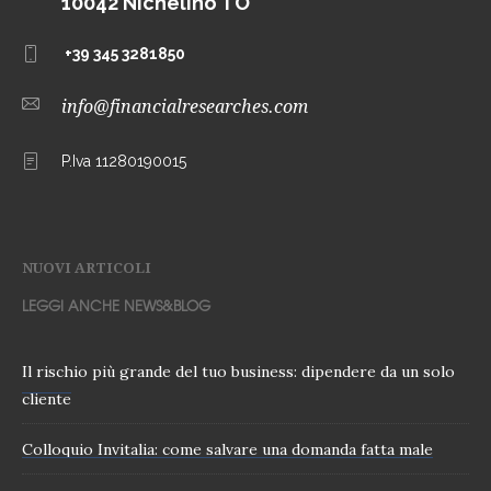
10042 Nichelino TO
+39 345 3281850
info@financialresearches.com
P.Iva 11280190015
NUOVI ARTICOLI
LEGGI ANCHE NEWS&BLOG
Il rischio più grande del tuo business: dipendere da un solo
cliente
Colloquio Invitalia: come salvare una domanda fatta male