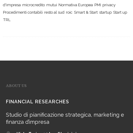
d'impresa
microcredito
mutui
Normativa Europea
PMI
privacy
Procedimenti contabili
resto al sud
roic
Smart & Start
startup
Start up
TRL
ABOUT US
FINANCIAL RESEARCHES
Studio di pianificazione strategica, marketing e
finanza d’impresa