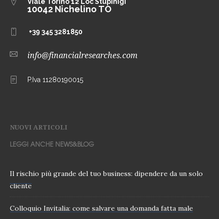
Viale Torino 12
Loc Stupinigi
10042 Nichelino TO
+39 345 3281850
info@financialresearches.com
P.Iva 11280190015
NUOVI ARTICOLI
LEGGI ANCHE NEWS&BLOG
Il rischio più grande del tuo business: dipendere da un solo
cliente
Colloquio Invitalia: come salvare una domanda fatta male