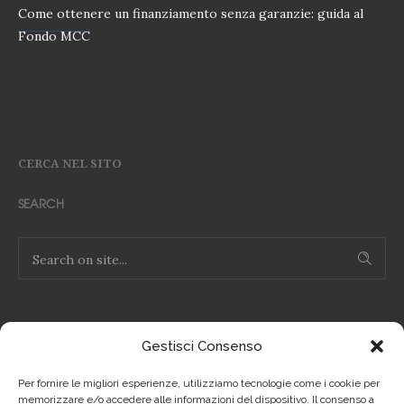
Come ottenere un finanziamento senza garanzie: guida al
Fondo MCC
CERCA NEL SITO
SEARCH
Gestisci Consenso
NOTE LEGALI
Per fornire le migliori esperienze, utilizziamo tecnologie come i cookie per
Privacy Policy IT
memorizzare e/o accedere alle informazioni del dispositivo. Il consenso a