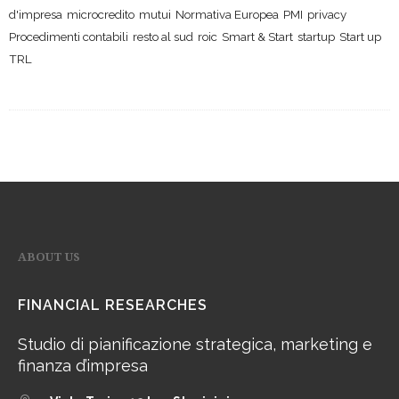
d'impresa
microcredito
mutui
Normativa Europea
PMI
privacy
Procedimenti contabili
resto al sud
roic
Smart & Start
startup
Start up
TRL
ABOUT US
FINANCIAL RESEARCHES
Studio di pianificazione strategica, marketing e
finanza d’impresa