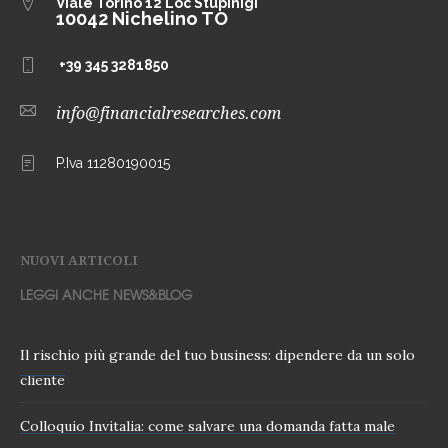
Viale Torino 12
Loc Stupinigi
10042 Nichelino TO
+39 345 3281850
info@financialresearches.com
P.Iva 11280190015
NUOVI ARTICOLI
LEGGI ANCHE NEWS&BLOG
Il rischio più grande del tuo business: dipendere da un solo
cliente
Colloquio Invitalia: come salvare una domanda fatta male