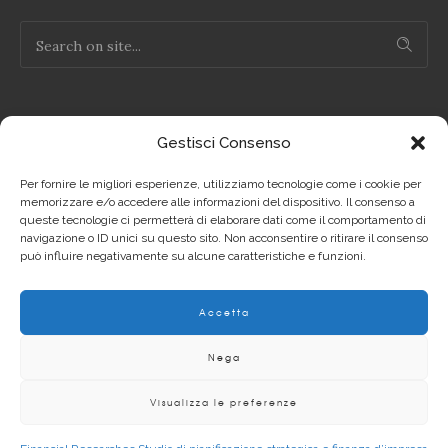
Gestisci Consenso
NOTE LEGALI
Per fornire le migliori esperienze, utilizziamo tecnologie come i cookie per
Privacy Policy IT
memorizzare e/o accedere alle informazioni del dispositivo. Il consenso a
queste tecnologie ci permetterà di elaborare dati come il comportamento di
navigazione o ID unici su questo sito. Non acconsentire o ritirare il consenso
Privacy Policy EN
può influire negativamente su alcune caratteristiche e funzioni.
Cookie Policy IT
Accetta
Cookie Policy EN
Nega
Visualizza le preferenze
Copyright 2012 - 2020 | © Financial Researches P.Iva