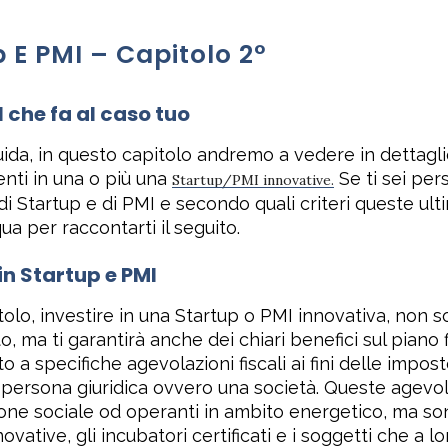
 E PMI – Capitolo 2°
I
che fa al caso tuo
ida, in questo capitolo andremo a vedere in dettaglio 
enti in una o più una
Se ti sei per
Startup/PMI innovative.
di Startup e di PMI e secondo quali criteri queste ul
ua per raccontarti il seguito.
in Startup e PMI
o, investire in una Startup o PMI innovativa, non s
, ma ti garantirà anche dei chiari benefici sul piano fi
o a specifiche agevolazioni fiscali ai fini delle impost
na persona giuridica ovvero una società. Queste agevo
ione sociale od operanti in ambito energetico, ma so
ative, gli incubatori certificati e i soggetti che a l