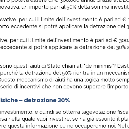
vativa, un importo pari al 50% della somma investita
novative, per cui il limite dell’investimento è pari ad
orto eccedente si potrà applicare la detrazione del 3
tive, per cui il limite dell’investimento è pari ad € 
eccedente si potrà applicare la detrazione del 30% se
ono questi aiuti di Stato chiamati “de minimis”? Esis
perché la detrazione del 50% rientra in un meccanismo
. Questo meccanismo di aiuti ha una logica molto semp
serie di incentivi che non devono superare l’importo 
fisiche – detrazione 30%
 investimento, e quindi se otterrà l’agevolazione fisc
a nella quale vuoi investire, se ha già esaurito il pla
vere questa informazione ce ne occuperemo noi. Nel ca