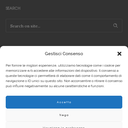
SEARCH
Gestisci Consenso
NOTE LEGALI
Per fornire le migliori esperienze, utilizziamo tecnologie come i cookie per
Privacy Policy IT
memorizzare e/o accedere alle informazioni del dispositivo. Il consenso a
queste tecnologie ci permetterà di elaborare dati come il comportamento di
navigazione o ID unici su questo sito. Non acconsentire o ritirare il consenso
Privacy Policy EN
può influire negativamente su alcune caratteristiche e funzioni.
Cookie Policy IT
Accetta
Cookie Policy EN
Nega
Visualizza le preferenze