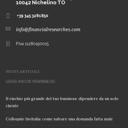
10042 Nichelino TO
+39 345 3281850
info@financialresearches.com
P.Iva 11280190015
NUOVI ARTICOLI
LEGGI ANCHE NEWS&BLOG
Il rischio più grande del tuo business: dipendere da un solo
cliente
Colloquio Invitalia: come salvare una domanda fatta male