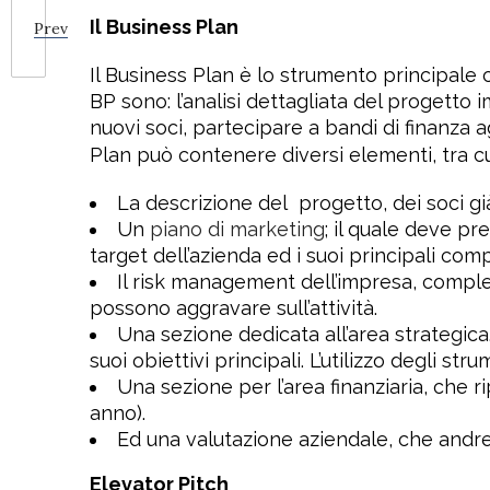
Il Business Plan
Prev
Il Business Plan è lo strumento principale ch
BP sono: l’analisi dettagliata del progetto 
nuovi soci, partecipare a bandi di finanza 
Plan può contenere diversi elementi, tra cu
La descrizione del
progetto, dei soci gi
Un
piano di marketing
; il quale deve pr
target dell’azienda ed i suoi principali comp
Il risk management dell’impresa, completa
possono aggravare sull’attività.
Una sezione dedicata all’area strategica
suoi obiettivi principali. L’utilizzo degli 
Una sezione per l’area finanziaria, che ri
anno).
Ed una valutazione aziendale, che andr
Elevator Pitch