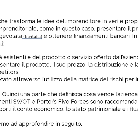
e trasforma le idee dell’imprenditore in veri e propri 
imprenditoriale, come in questo caso, presentare il pr
agevolata
e ottenere finanziamenti bancari. In 
(Invitalia)
i:
à esistenti e del prodotto o servizio offerto dall’azien
esentare il prodotto, il suo prezzo, la distribuzione e 
etitors.
to attraverso l’utilizzo della matrice dei rischi per 
. Quindi una parte che definisca cosa vende l’azienda
strumenti SWOT e Porter’s Five Forces sono raccomandat
porti il conto economico, lo stato patrimoniale e i flu
emo ad approfondire in seguito.