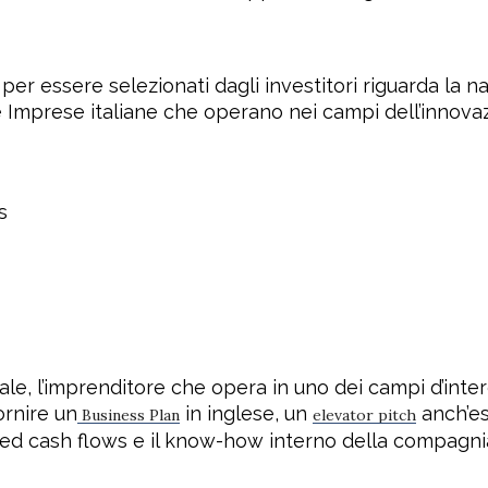
per essere selezionati dagli investitori riguarda la
e Imprese italiane che operano nei campi dell’innovaz
s
iale, l’imprenditore che opera in uno dei campi d’inter
ornire un
in inglese, un
anch’es
Business Plan
elevator pitch
ed cash flows e il know-how interno della compagnia,