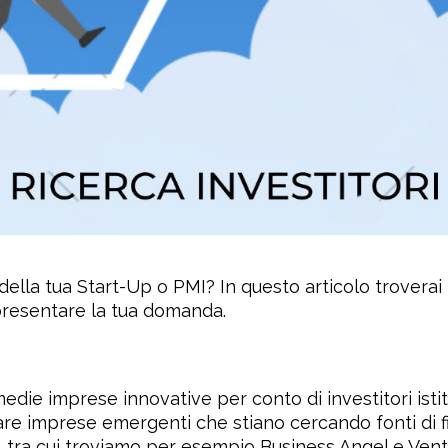
ella tua Start-Up o PMI? In questo articolo troverai
r presentare la tua domanda.
edie imprese innovative per conto di investitori istit
vare imprese emergenti che stiano cercando fonti di 
, tra cui troviamo per esempio Business Angel e Ventur