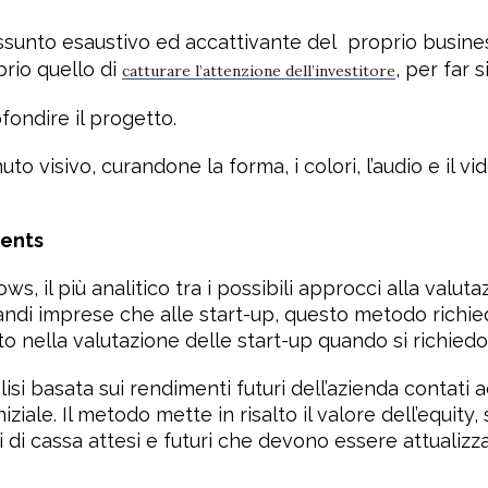
assunto esaustivo ed accattivante del
proprio busines
rio quello di
, per far
catturare l’attenzione dell’investitore
fondire il progetto.
uto visivo, curandone la forma, i colori, l’audio e il 
ments
 il più analitico tra i possibili approcci alla valut
 grandi imprese che alle start-up, questo metodo rich
to nella valutazione delle start-up quando si richied
lisi basata sui rendimenti futuri dell’azienda
contati 
ale. Il metodo mette in risalto il valore dell’equity, 
di cassa attesi e futuri che devono essere attualizza