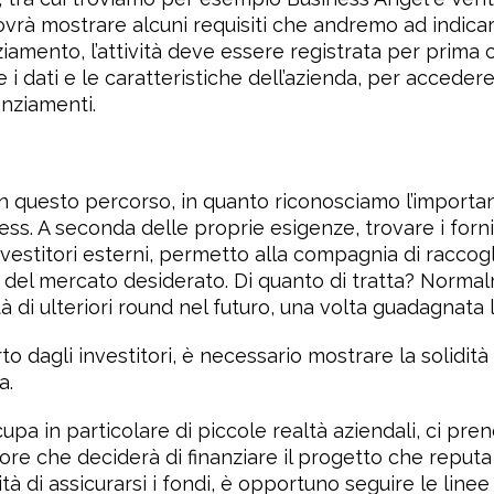
ovrà mostrare alcuni requisiti che andremo ad indicar
iamento, l’attività deve essere registrata per prima 
re i dati e le caratteristiche dell’azienda, per acced
anziamenti.
in questo percorso, in quanto riconosciamo l’importan
ess. A seconda delle proprie esigenze, trovare i forni
 investitori esterni, permetto alla compagnia di raccogl
no del mercato desiderato. Di quanto di tratta? Norma
à di ulteriori round nel futuro, una volta guadagnata l
 dagli investitori, è necessario mostrare la solidità de
a.
upa in particolare di piccole realtà aziendali, ci pre
titore che deciderà di finanziare il progetto che repu
à di assicurarsi i fondi, è opportuno seguire le linee 