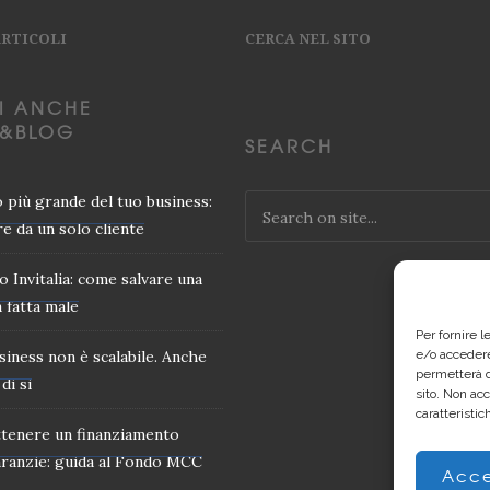
ARTICOLI
CERCA NEL SITO
I ANCHE
&BLOG
SEARCH
io più grande del tuo business:
e da un solo cliente
o Invitalia: come salvare una
 fatta male
Per fornire 
usiness non è scalabile. Anche
e/o accedere
permetterà d
di si
sito. Non ac
caratteristic
tenere un finanziamento
ranzie: guida al Fondo MCC
Acce