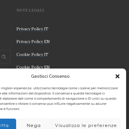
NOTE LEGALI
Privacy Policy IT
Privacy Policy EN
Cookie Policy IT
Cookie Policy EN
Gestisci Consenso
le migliori esperienze, utilizziamo tecnologie come i cookie per memorizzare
 alle informazioni del dispositivo. Il consenso a queste tecnologie ci
i elaborare dati come il comportamento di navigazione o ID unici su questo
consentire o ritirare il consenso può influire negativamente su alcune
he e funzioni.
tta
Nega
Visualizza le preferenze