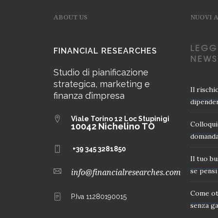
ABOUT US
NUOVI 
LEGG
FINANCIAL RESEARCHES
NEWS
Studio di pianificazione
strategica, marketing e
Il risch
finanza d’impresa
dipender
Viale Torino 12
Loc Stupinigi
Colloqui
10042 Nichelino TO
domanda
+39 345 3281850
Il tuo b
se pensi 
info@financialresearches.com
Come ot
P.Iva 11280190015
senza ga