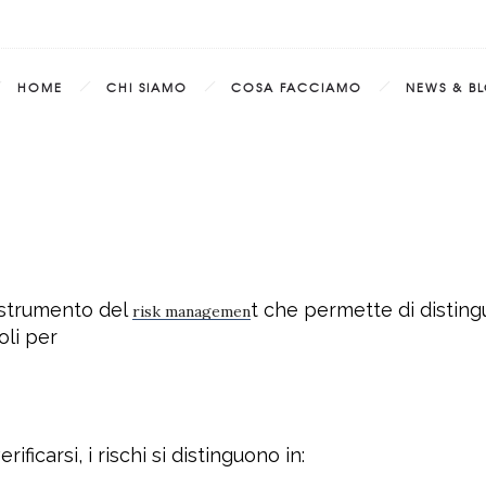
HOME
CHI SIAMO
COSA FACCIAMO
NEWS & B
o strumento del
t che permette di distingu
risk managemen
oli per
ificarsi, i rischi si distinguono in: