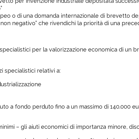
evetto per invenzione industriale depositata success
”
ropeo o di una domanda internazionale di brevetto d
 “non negativo” che rivendichi la priorità di una pre
i specialistici per la valorizzazione economica di un br
 specialistici relativi a:
ustrializzazione
to a fondo perduto fino a un massimo di 140.000 eu
minimi – gli aiuti economici di importanza minore, di