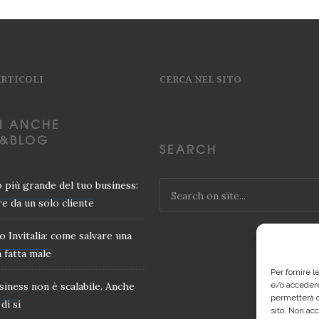
ARTICOLI
CERCA NEL SITO
I ANCHE
&BLOG
SEARCH
io più grande del tuo business:
e da un solo cliente
o Invitalia: come salvare una
 fatta male
Per fornire 
usiness non è scalabile. Anche
e/o accedere
permetterà d
di si
sito. Non ac