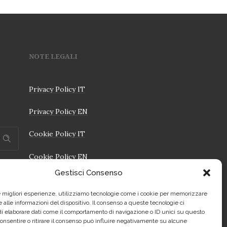
NOTE LEGALI
Privacy Policy IT
Privacy Policy EN
Cookie Policy IT
Cookie Policy EN
Gestisci Consenso
le migliori esperienze, utilizziamo tecnologie come i cookie per memorizzare
 alle informazioni del dispositivo. Il consenso a queste tecnologie ci
i elaborare dati come il comportamento di navigazione o ID unici su questo
consentire o ritirare il consenso può influire negativamente su alcune