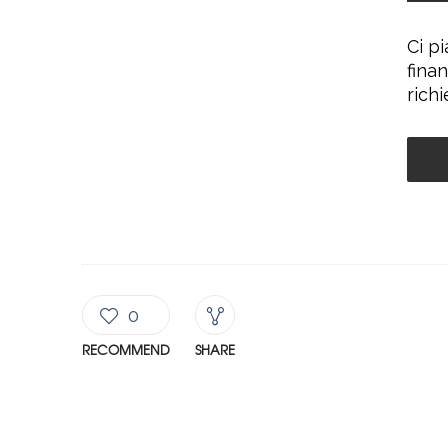
Ci p
finan
rich
0
RECOMMEND
SHARE