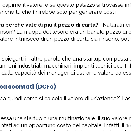
capirne il valore, e se questo palazzo si trovasse
in
anche tu che finirebbe solo per generare costi.
ra perché vale di più il pezzo di carta?
”
Naturalment
venson? La mappa del tesoro era un banale pezzo di ca
lore intrinseco di un pezzo di carta sia irrisorio, p
piegarti in altre parole che una startup composta 
nnoni industriali, macchinari, impianti tecnici ecc. In
e dalla capacità dei manager di estrarre valore da essi
assa scontati (DCFs)
a quindi come si calcola il valore di un’azienda?” Las
essa una startup o una multinazionale, il suo valore 
ntati ad un opportuno costo del capitale. Infatti, il
fl