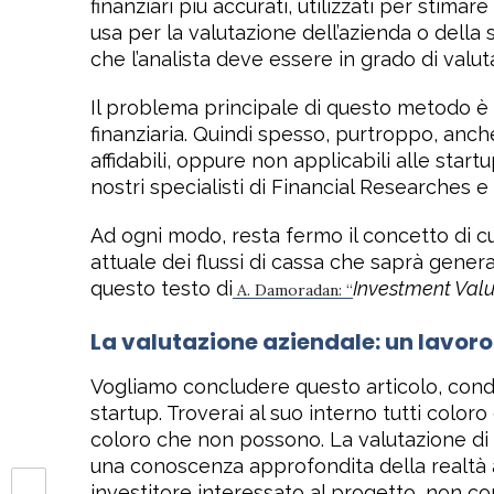
finanziari più accurati, utilizzati per stima
usa per la valutazione dell’azienda o della 
che l’analista deve essere in grado di valu
Il problema principale di questo metodo è ch
finanziaria. Quindi spesso, purtroppo, anch
affidabili, oppure non applicabili alle start
nostri specialisti di Financial Researches e
Ad ogni modo, resta fermo il concetto di cui
attuale dei flussi di cassa che saprà genera
questo testo di
Investment Valu
A. Damoradan: “
La valutazione aziendale: un lavoro
Vogliamo concludere questo articolo, condi
startup. Troverai al suo interno tutti color
coloro che non possono. La valutazione di 
una conoscenza approfondita della realtà az
investitore interessato al progetto, non co