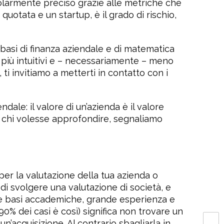
rticolarmente preciso grazie alle metriche che
uotata e un startup, è il grado di rischio,
e basi di finanza aziendale e di matematica
i più intuitivi e – necessariamente – meno
 ti invitiamo a metterti in contatto con i
dale: il valore di un’azienda è il valore
per chi volesse approfondire, segnaliamo
er la valutazione della tua azienda o
 di svolgere una valutazione di società, e
ide basi accademiche, grande esperienza e
0% dei casi è così) significa non trovare un
’acquisizione. Al contrario sbagliarla in