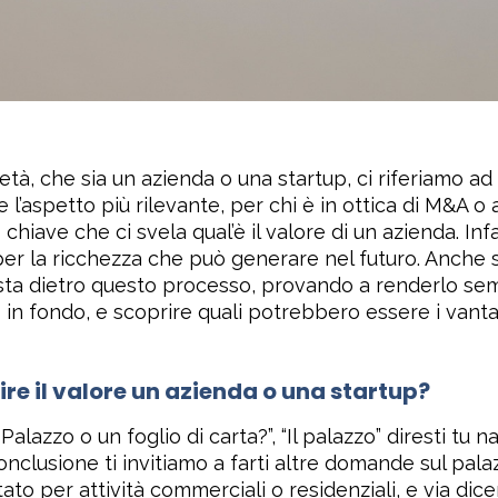
età, che sia un azienda o una startup, ci riferiamo 
l’aspetto più rilevante, per chi è in ottica di M&A o al
iave che ci svela qual’è il valore di un azienda. Infat
er la ricchezza che può generare nel futuro. Anche s
a sta dietro questo processo, provando a renderlo se
ino in fondo, e scoprire quali potrebbero essere i vant
e il valore un azienda o una startup?
Palazzo o un foglio di carta?”, “Il palazzo” diresti t
nclusione ti invitiamo a farti altre domande sul palaz
ttato per attività commerciali o residenziali, e via di