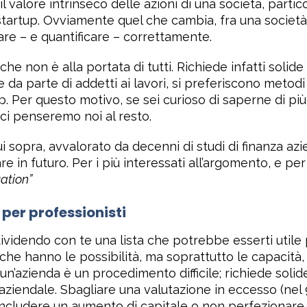
re il valore intrinseco delle azioni di una società, pa
startup. Ovviamente quel che cambia, fra una società q
tare – e quantificare – correttamente.
e non è alla portata di tutti. Richiede infatti solid
e da parte di addetti ai lavori, si preferiscono metod
up. Per questo motivo, se sei curioso di saperne di più,
 ci penseremo noi al resto.
 sopra, avvalorato da decenni di studi di finanza azien
re in futuro. Per i più interessati all’argomento, e 
ation”
 per professionisti
videndo con te una lista che potrebbe esserti utile p
o che hanno le possibilità, ma soprattutto le capacità,
un’azienda è un procedimento difficile; richiede sol
iendale. Sbagliare una valutazione in eccesso (nel 9
ncludere un aumento di capitale o non perfezionare un