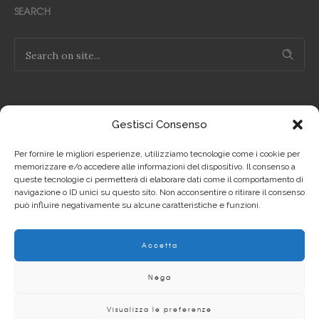
SEARCH
Gestisci Consenso
NOTE LEGALI
Per fornire le migliori esperienze, utilizziamo tecnologie come i cookie per
Privacy Policy IT
memorizzare e/o accedere alle informazioni del dispositivo. Il consenso a
queste tecnologie ci permetterà di elaborare dati come il comportamento di
navigazione o ID unici su questo sito. Non acconsentire o ritirare il consenso
Privacy Policy EN
può influire negativamente su alcune caratteristiche e funzioni.
Cookie Policy IT
Accetta
Cookie Policy EN
Nega
Visualizza le preferenze