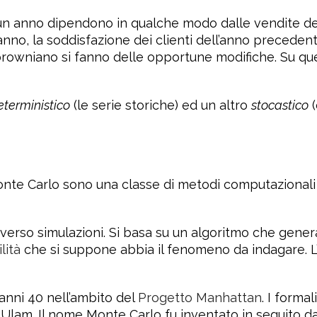
un anno dipendono in qualche modo dalle vendite de
no, la soddisfazione dei clienti dell’anno precedente
rowniano si fanno delle opportune modifiche. Su questo
eterministico
(le serie storiche) ed un altro
stocastico
(
Monte Carlo sono una classe di metodi computazional
verso simulazioni. Si basa su un algoritmo che genera 
lità
che si suppone abbia il fenomeno da indagare. L’i
 anni 40 nell’ambito del
Progetto Manhattan
. I forma
 Ulam.
Il nome Monte Carlo fu inventato in seguito d