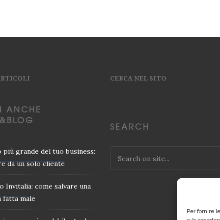
ARTICOLI
CERCA NEL SITO
I ANCHE
&BLOG
SEARCH
io più grande del tuo business:
e da un solo cliente
o Invitalia: come salvare una
 fatta male
Per fornire 