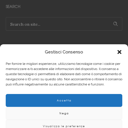
SEARCH
Gestisci Consenso
NOTE LEGALI
Per fornire le migliori esperienze, utilizziamo tecnologie come i cookie per
Privacy Policy IT
memorizzare e/o accedere alle informazioni del dispositivo. Il consenso a
queste tecnologie ci permetterà di elaborare dati come il comportamento di
navigazione o ID unici su questo sito. Non acconsentire o ritirare il consenso
Privacy Policy EN
può influire negativamente su alcune caratteristiche e funzioni.
Cookie Policy IT
Accetta
Cookie Policy EN
Nega
Visualizza le preferenze