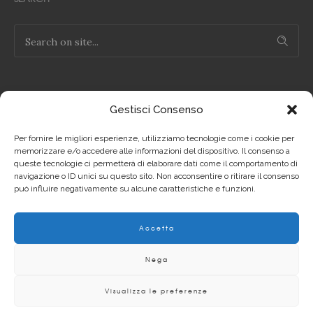
Gestisci Consenso
NOTE LEGALI
Per fornire le migliori esperienze, utilizziamo tecnologie come i cookie per
Privacy Policy IT
memorizzare e/o accedere alle informazioni del dispositivo. Il consenso a
queste tecnologie ci permetterà di elaborare dati come il comportamento di
navigazione o ID unici su questo sito. Non acconsentire o ritirare il consenso
Privacy Policy EN
può influire negativamente su alcune caratteristiche e funzioni.
Cookie Policy IT
Accetta
Cookie Policy EN
Nega
Visualizza le preferenze