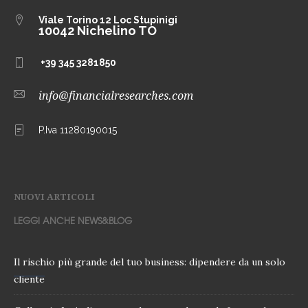
Viale Torino 12
Loc Stupinigi
10042 Nichelino TO
+39 345 3281850
info@financialresearches.com
P.Iva 11280190015
NUOVI ARTICOLI
LEGGI ANCHE NEWS&BLOG
Il rischio più grande del tuo business: dipendere da un solo
cliente