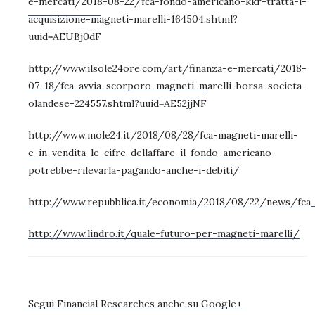
e-mercati/2018-08-22/fca-fondo-americano-kkr-tratta-l-
acquisizione-magneti-marelli-164504.shtml?
uuid=AEUBj0dF
http://www.ilsole24ore.com/art/finanza-e-mercati/2018-
07-18/fca-avvia-scorporo-magneti-marelli-borsa-societa-
olandese-224557.shtml?uuid=AE52jjNF
http://www.mole24.it/2018/08/28/fca-magneti-marelli-
e-in-vendita-le-cifre-dellaffare-il-fondo-americano-
potrebbe-rilevarla-pagando-anche-i-debiti/
http://www.repubblica.it/economia/2018/08/22/news/fca
http://www.lindro.it/quale-futuro-per-magneti-marelli/
Segui Financial Researches anche su Google+