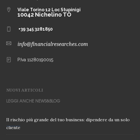
Viale Torino 12
Loc Stupinigi
10042 Nichelino TO
+39 345 3281850
info@financialresearches.com
P.Iva 11280190015
NUOVI ARTICOLI
LEGGI ANCHE NEWS&BLOG
Il rischio più grande del tuo business: dipendere da un solo
cliente